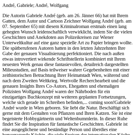
André, Gabriele; André, Wolfgang
Die Autorin Gabriele André (geb. am 26. Jänner 66) hat mit Ihrem
Gatten, dem Autor und Cartoon Zeichner Wolfgang André (geb. am
07. September 65) mit diesem Kriminalroman erstmals einen lang
gehegten Wunsch leidenschaftlich verwirklicht, indem Sie die vielen
Geschichten und Anekdoten aus Polizeikreisen zur Wiener
Unterweltkultur auf eine ganz spezielle Art zu Papier bringen wollte.
Die spätberufenen Autoren hatten in den letzten Jahrzehnten Ihre
Gabe der genauen Visualisierung perfektioniert. Die nach außen
etwas introvertiert wirkende Schriftstellerin kombiniert mit Ihrem
neuesten Werk genau diese fantasievollen, detailreich dargestellten
Milieustudien, auf Basis teilweiser wahrer Gegebenheiten mit einer
zeithistorischen Betrachtung Ihrer Heimatstadt Wien, während und
nach dem Zweiten Weltkrieg. Wertvolle Recherchearbeit und die
genauen Insights Ihres Co-Autors, Ehegatten und ehemaligen
Polizisten Wolfgang André waren der Nährboden für ein
einzigartiges Buchkonzept mit weiteren geplanten Fortsetzungen,
welche sich gerade im Schreiben befinden,... coming soon!Gabriele
André wurde in Wien geboren. Sie liebt die Natur. Beschäftigt sich
gerne mit dem Gestalten von Pflanzen und Ihren Katzen. Sie ist eine
begeisterte Hobbygärtnerin und Weltenbummlerin. In dieser Ruhe
findet Sie die Inspiration für fantastische Geschichten. Gabriele ist
eine ausgeglichene und beständige Person und überdies eine
hervorragende Köchin, die viele Speisen der internationalen Küche