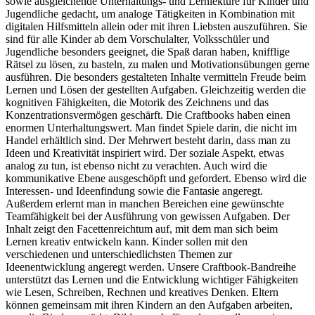
sowie ausgleichende Unterhaltungs- und Lernlektüre für Kinder und
Jugendliche gedacht, um analoge Tätigkeiten in Kombination mit
digitalen Hilfsmitteln allein oder mit ihren Liebsten auszuführen. Sie
sind für alle Kinder ab dem Vorschulalter, Volksschüler und
Jugendliche besonders geeignet, die Spaß daran haben, knifflige
Rätsel zu lösen, zu basteln, zu malen und Motivationsübungen gerne
ausführen. Die besonders gestalteten Inhalte vermitteln Freude beim
Lernen und Lösen der gestellten Aufgaben. Gleichzeitig werden die
kognitiven Fähigkeiten, die Motorik des Zeichnens und das
Konzentrationsvermögen geschärft. Die Craftbooks haben einen
enormen Unterhaltungswert. Man findet Spiele darin, die nicht im
Handel erhältlich sind. Der Mehrwert besteht darin, dass man zu
Ideen und Kreativität inspiriert wird. Der soziale Aspekt, etwas
analog zu tun, ist ebenso nicht zu verachten. Auch wird die
kommunikative Ebene ausgeschöpft und gefordert. Ebenso wird die
Interessen- und Ideenfindung sowie die Fantasie angeregt.
Außerdem erlernt man in manchen Bereichen eine gewünschte
Teamfähigkeit bei der Ausführung von gewissen Aufgaben. Der
Inhalt zeigt den Facettenreichtum auf, mit dem man sich beim
Lernen kreativ entwickeln kann. Kinder sollen mit den
verschiedenen und unterschiedlichsten Themen zur
Ideenentwicklung angeregt werden. Unsere Craftbook-Bandreihe
unterstützt das Lernen und die Entwicklung wichtiger Fähigkeiten
wie Lesen, Schreiben, Rechnen und kreatives Denken. Eltern
können gemeinsam mit ihren Kindern an den Aufgaben arbeiten,