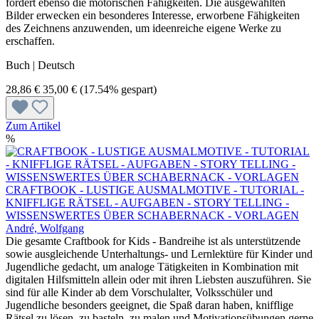
fördert ebenso die motorischen Fähigkeiten. Die ausgewählten
Bilder erwecken ein besonderes Interesse, erworbene Fähigkeiten
des Zeichnens anzuwenden, um ideenreiche eigene Werke zu
erschaffen.
Buch | Deutsch
28,86 €
35,00 €
(17.54% gespart)
Zum Artikel
%
CRAFTBOOK - LUSTIGE AUSMALMOTIVE - TUTORIAL -
KNIFFLIGE RÄTSEL - AUFGABEN - STORY TELLING -
WISSENSWERTES ÜBER SCHABERNACK - VORLAGEN
André, Wolfgang
Die gesamte Craftbook for Kids - Bandreihe ist als unterstützende
sowie ausgleichende Unterhaltungs- und Lernlektüre für Kinder und
Jugendliche gedacht, um analoge Tätigkeiten in Kombination mit
digitalen Hilfsmitteln allein oder mit ihren Liebsten auszuführen. Sie
sind für alle Kinder ab dem Vorschulalter, Volksschüler und
Jugendliche besonders geeignet, die Spaß daran haben, knifflige
Rätsel zu lösen, zu basteln, zu malen und Motivationsübungen gerne