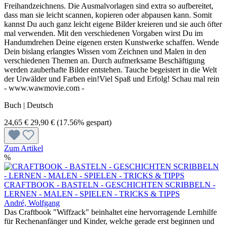
Freihandzeichnens. Die Ausmalvorlagen sind extra so aufbereitet,
dass man sie leicht scannen, kopieren oder abpausen kann. Somit
kannst Du auch ganz leicht eigene Bilder kreieren und sie auch öfter
mal verwenden. Mit den verschiedenen Vorgaben wirst Du im
Handumdrehen Deine eigenen ersten Kunstwerke schaffen. Wende
Dein bislang erlangtes Wissen vom Zeichnen und Malen in den
verschiedenen Themen an. Durch aufmerksame Beschäftigung
werden zauberhafte Bilder entstehen. Tauche begeistert in die Welt
der Urwälder und Farben ein!Viel Spaß und Erfolg! Schau mal rein
- www.wawmovie.com -
Buch | Deutsch
24,65 €
29,90 €
(17.56% gespart)
Zum Artikel
%
CRAFTBOOK - BASTELN - GESCHICHTEN SCRIBBELN -
LERNEN - MALEN - SPIELEN - TRICKS & TIPPS
André, Wolfgang
Das Craftbook "Wiffzack" beinhaltet eine hervorragende Lernhilfe
für Rechenanfänger und Kinder, welche gerade erst beginnen und