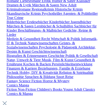
Romane
Liebesromane
Erotik
Humor & Satire
Klassiker
Dramen & Lyrik
Märchen & Sagen
New Adult
Kriminalromane
Regionalkrimis
Historische Krimis
Skandinavische Krimis
Psychothriller
Agenten- & Politthriller
True Crime
Bilderbücher
Erstlesebücher
Kinderbücher
Jugendbücher
Märchen & Sagen
Lernbücher & Schulhilfen
Sachbücher für
Kinder
Beschäftigungs- & Malbücher
Gedichte, Reime &
Lieder
Medizin & Gesundheit
Recht
Wirtschaft & Politik
Informatik,
IT & Technik
Naturwissenschaften
Geistes- &
Sozialwissenschaften
Psychologie & Pädagogik
Architektur,
Design & Kunst
Geschichtswissenschaft
Biografien & Erinnerungen
Geschichte
Politik & Gesellschaft
Natur, Umwelt & Tiere
Musik, Film & Kunst
Gesundheit &
Ernährung
Kochen & Backen
Persönlichkeitsentwicklung
Finanzen & Karriere
Beziehungen, Familie & Erziehung
Technik
Hobby, DIY & Kreativität
Religion & Spiritualität
Philosophie
Sprachen & Bildung
Sport
Reise
Fantasy
Science Fiction
Horror & Mystery
Comics
Manga
Fiction
Non-Fiction
Children's Books
Young Adult
Classics
Comics & Manga