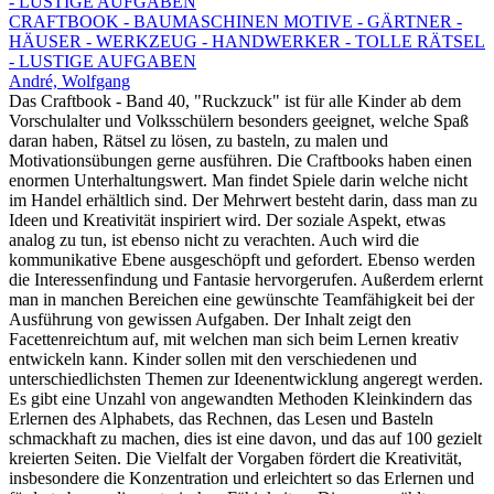
CRAFTBOOK - BAUMASCHINEN MOTIVE - GÄRTNER -
HÄUSER - WERKZEUG - HANDWERKER - TOLLE RÄTSEL
- LUSTIGE AUFGABEN
André, Wolfgang
Das Craftbook - Band 40, "Ruckzuck" ist für alle Kinder ab dem
Vorschulalter und Volksschülern besonders geeignet, welche Spaß
daran haben, Rätsel zu lösen, zu basteln, zu malen und
Motivationsübungen gerne ausführen. Die Craftbooks haben einen
enormen Unterhaltungswert. Man findet Spiele darin welche nicht
im Handel erhältlich sind. Der Mehrwert besteht darin, dass man zu
Ideen und Kreativität inspiriert wird. Der soziale Aspekt, etwas
analog zu tun, ist ebenso nicht zu verachten. Auch wird die
kommunikative Ebene ausgeschöpft und gefordert. Ebenso werden
die Interessenfindung und Fantasie hervorgerufen. Außerdem erlernt
man in manchen Bereichen eine gewünschte Teamfähigkeit bei der
Ausführung von gewissen Aufgaben. Der Inhalt zeigt den
Facettenreichtum auf, mit welchen man sich beim Lernen kreativ
entwickeln kann. Kinder sollen mit den verschiedenen und
unterschiedlichsten Themen zur Ideenentwicklung angeregt werden.
Es gibt eine Unzahl von angewandten Methoden Kleinkindern das
Erlernen des Alphabets, das Rechnen, das Lesen und Basteln
schmackhaft zu machen, dies ist eine davon, und das auf 100 gezielt
kreierten Seiten. Die Vielfalt der Vorgaben fördert die Kreativität,
insbesondere die Konzentration und erleichtert so das Erlernen und