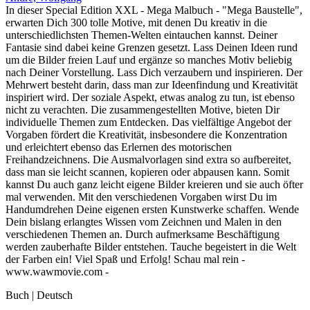
In dieser Special Edition XXL - Mega Malbuch - "Mega Baustelle",
erwarten Dich 300 tolle Motive, mit denen Du kreativ in die
unterschiedlichsten Themen-Welten eintauchen kannst. Deiner
Fantasie sind dabei keine Grenzen gesetzt. Lass Deinen Ideen rund
um die Bilder freien Lauf und ergänze so manches Motiv beliebig
nach Deiner Vorstellung. Lass Dich verzaubern und inspirieren. Der
Mehrwert besteht darin, dass man zur Ideenfindung und Kreativität
inspiriert wird. Der soziale Aspekt, etwas analog zu tun, ist ebenso
nicht zu verachten. Die zusammengestellten Motive, bieten Dir
individuelle Themen zum Entdecken. Das vielfältige Angebot der
Vorgaben fördert die Kreativität, insbesondere die Konzentration
und erleichtert ebenso das Erlernen des motorischen
Freihandzeichnens. Die Ausmalvorlagen sind extra so aufbereitet,
dass man sie leicht scannen, kopieren oder abpausen kann. Somit
kannst Du auch ganz leicht eigene Bilder kreieren und sie auch öfter
mal verwenden. Mit den verschiedenen Vorgaben wirst Du im
Handumdrehen Deine eigenen ersten Kunstwerke schaffen. Wende
Dein bislang erlangtes Wissen vom Zeichnen und Malen in den
verschiedenen Themen an. Durch aufmerksame Beschäftigung
werden zauberhafte Bilder entstehen. Tauche begeistert in die Welt
der Farben ein! Viel Spaß und Erfolg! Schau mal rein -
www.wawmovie.com -
Buch | Deutsch