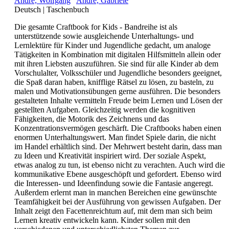
André, Wolfgang
André, Gabriele
Deutsch
|
Taschenbuch
Die gesamte Craftbook for Kids - Bandreihe ist als
unterstützende sowie ausgleichende Unterhaltungs- und
Lernlektüre für Kinder und Jugendliche gedacht, um analoge
Tätigkeiten in Kombination mit digitalen Hilfsmitteln allein oder
mit ihren Liebsten auszuführen. Sie sind für alle Kinder ab dem
Vorschulalter, Volksschüler und Jugendliche besonders geeignet,
die Spaß daran haben, knifflige Rätsel zu lösen, zu basteln, zu
malen und Motivationsübungen gerne ausführen. Die besonders
gestalteten Inhalte vermitteln Freude beim Lernen und Lösen der
gestellten Aufgaben. Gleichzeitig werden die kognitiven
Fähigkeiten, die Motorik des Zeichnens und das
Konzentrationsvermögen geschärft. Die Craftbooks haben einen
enormen Unterhaltungswert. Man findet Spiele darin, die nicht
im Handel erhältlich sind. Der Mehrwert besteht darin, dass man
zu Ideen und Kreativität inspiriert wird. Der soziale Aspekt,
etwas analog zu tun, ist ebenso nicht zu verachten. Auch wird die
kommunikative Ebene ausgeschöpft und gefordert. Ebenso wird
die Interessen- und Ideenfindung sowie die Fantasie angeregt.
Außerdem erlernt man in manchen Bereichen eine gewünschte
Teamfähigkeit bei der Ausführung von gewissen Aufgaben. Der
Inhalt zeigt den Facettenreichtum auf, mit dem man sich beim
Lernen kreativ entwickeln kann. Kinder sollen mit den