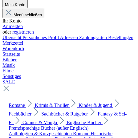
Mein Konto
Menü schließen
Ihr Konto
Anmelden
oder
registrieren
Übersicht
Persönliches Profil
Adressen
Zahlungsarten
Bestellungen
Merkzettel
Warenkorb
Startseite
Bücher
Musik
Filme
Sonstiges
SALE
Romane
Krimis & Thriller
Kinder & Jugend
Fachbücher
Sachbücher & Ratgeber
Fantasy & Sci-
Fi
Comics & Manga
Englische Bücher
Fremdsprachige Bücher (außer Englisch)
Anthologien & Kurzgeschichten
Romane
Historische