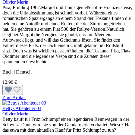
Olivier Marin
Pisa, Frühling 1962.Margot und Louis genießen ihre Hochzeitsreise,
doch die Urlaubsstimmung ist schnell vorbei. Während eines
romantischen Spaziergangs an einem Strand der Toskana finden die
beiden eine Autotür und einen Reifen, die der Sturm angetrieben
hat. Sie gehören zu einem Fiat 500 der Rallye-Version.Natürlich
siegt bei Margot die Neugier, sie glaubt, dass im Meer ein
Autowrack liegt, und will das Geheimnis lösen. Sie findet den
Fahrer dieses Fiats, der nach einem Unfall gelähmt im Rollstuhl
sitzt. Doch was ist wirklich passiert?Italien, die Toskana, Pisa, Fiat-
Oldtimer und die legendäre Vespa sind die Zutaten dieser
spannenden Geschichte.
Buch | Deutsch
12,90 €
Zum Artikel
Bettys Abenteuer 03
Olivier Marin
Betty kauft für Fritz Schlumpf einen legendären Rennwagen in der
Schweiz. Dann wird sie von der Gendarmerie verhaftet. Wieso? Hat
das etwa mit dem aktuellen Kauf für Fritz Schlumpf zu tun?