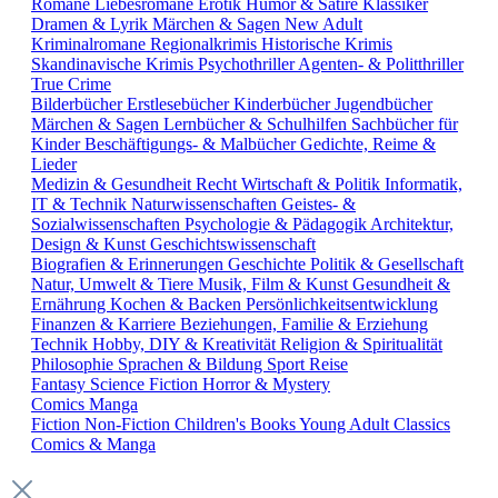
Romane
Liebesromane
Erotik
Humor & Satire
Klassiker
Dramen & Lyrik
Märchen & Sagen
New Adult
Kriminalromane
Regionalkrimis
Historische Krimis
Skandinavische Krimis
Psychothriller
Agenten- & Politthriller
True Crime
Bilderbücher
Erstlesebücher
Kinderbücher
Jugendbücher
Märchen & Sagen
Lernbücher & Schulhilfen
Sachbücher für
Kinder
Beschäftigungs- & Malbücher
Gedichte, Reime &
Lieder
Medizin & Gesundheit
Recht
Wirtschaft & Politik
Informatik,
IT & Technik
Naturwissenschaften
Geistes- &
Sozialwissenschaften
Psychologie & Pädagogik
Architektur,
Design & Kunst
Geschichtswissenschaft
Biografien & Erinnerungen
Geschichte
Politik & Gesellschaft
Natur, Umwelt & Tiere
Musik, Film & Kunst
Gesundheit &
Ernährung
Kochen & Backen
Persönlichkeitsentwicklung
Finanzen & Karriere
Beziehungen, Familie & Erziehung
Technik
Hobby, DIY & Kreativität
Religion & Spiritualität
Philosophie
Sprachen & Bildung
Sport
Reise
Fantasy
Science Fiction
Horror & Mystery
Comics
Manga
Fiction
Non-Fiction
Children's Books
Young Adult
Classics
Comics & Manga