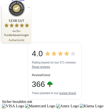
Kundenbewertungen und Erfahrungen zu
Buchpark
SEHR GUT
SEHR GUT
447k+
%
33
Kundenbewertungen
Empfehlungen auf
Authentizität
ProvenExpert.com
5,00
/
4,84
4.0
3
447k+
Bewertungen auf
3
Bewertungen von
ProvenExpert.com
Rating based on our 371 reviews.
anderen Quellen
Read reviews
Blick aufs ProvenExpert-Profil werfen
ReviewForest
03.08.2026
366
Trees planted in our
review forest
.
Sicher bezahlen mit