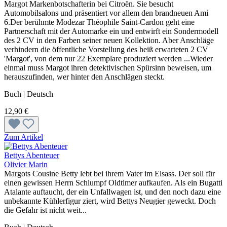
Margot Markenbotschafterin bei Citroën. Sie besucht
Automobilsalons und präsentiert vor allem den brandneuen Ami
6.Der berühmte Modezar Théophile Saint-Cardon geht eine
Partnerschaft mit der Automarke ein und entwirft ein Sondermodell
des 2 CV in den Farben seiner neuen Kollektion. Aber Anschläge
verhindern die öffentliche Vorstellung des heiß erwarteten 2 CV
'Margot', von dem nur 22 Exemplare produziert werden ...Wieder
einmal muss Margot ihren detektivischen Spürsinn beweisen, um
herauszufinden, wer hinter den Anschlägen steckt.
Buch | Deutsch
12,90 €
Zum Artikel
Bettys Abenteuer
Olivier Marin
Margots Cousine Betty lebt bei ihrem Vater im Elsass. Der soll für
einen gewissen Herrn Schlumpf Oldtimer aufkaufen. Als ein Bugatti
Atalante auftaucht, der ein Unfallwagen ist, und den noch dazu eine
unbekannte Kühlerfigur ziert, wird Bettys Neugier geweckt. Doch
die Gefahr ist nicht weit...