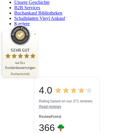
Unsere Geschichte
B2B Services
Buchankauf Bibliotheken
Schallplatten Vinyl Ankauf
Karriere
Kundenbewertungen und Erfahrungen zu
Buchpark
SEHR GUT
SEHR GUT
447k+
%
33
Kundenbewertungen
Empfehlungen auf
Authentizität
ProvenExpert.com
5,00
/
4,84
4.0
3
447k+
Bewertungen auf
3
Bewertungen von
ProvenExpert.com
Rating based on our 371 reviews.
anderen Quellen
Read reviews
Blick aufs ProvenExpert-Profil werfen
ReviewForest
03.08.2026
366