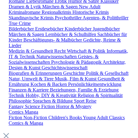
Romane
Liebesromane
Erotik
Humor & Satire
Klassiker
Dramen & Lyrik
Märchen & Sagen
New Adult
Kriminalromane
Regionalkrimis
Historische Krimis
Skandinavische Krimis
Psychothriller
Agenten- & Politthriller
True Crime
Bilderbücher
Erstlesebücher
Kinderbücher
Jugendbücher
Märchen & Sagen
Lernbücher & Schulhilfen
Sachbücher für
Kinder
Beschäftigungs- & Malbücher
Gedichte, Reime &
Lieder
Medizin & Gesundheit
Recht
Wirtschaft & Politik
Informatik,
IT & Technik
Naturwissenschaften
Geistes- &
Sozialwissenschaften
Psychologie & Pädagogik
Architektur,
Design & Kunst
Geschichtswissenschaft
Biografien & Erinnerungen
Geschichte
Politik & Gesellschaft
Natur, Umwelt & Tiere
Musik, Film & Kunst
Gesundheit &
Ernährung
Kochen & Backen
Persönlichkeitsentwicklung
Finanzen & Karriere
Beziehungen, Familie & Erziehung
Technik
Hobby, DIY & Kreativität
Religion & Spiritualität
Philosophie
Sprachen & Bildung
Sport
Reise
Fantasy
Science Fiction
Horror & Mystery
Comics
Manga
Fiction
Non-Fiction
Children's Books
Young Adult
Classics
Comics & Manga