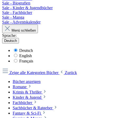
Sale - Biografien
Sale - Kinder & Jugendbücher
Sale - Fachbücher
Sale - Manga
Sale - Adventskalender
Menü schließen
Sprache:
Deutsch
Deutsch
English
Français
Zeige alle Kategorien
Bücher
Zurück
Bücher anzeigen
Romane
Krimis & Thriller
Kinder & Jugend
Fachbücher
Sachbücher & Ratgeber
Fantasy & Sci-Fi