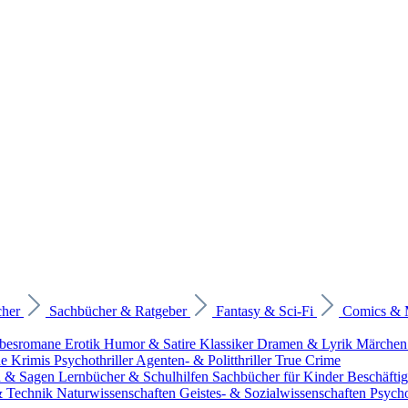
cher
Sachbücher & Ratgeber
Fantasy & Sci-Fi
Comics &
ebesromane
Erotik
Humor & Satire
Klassiker
Dramen & Lyrik
Märchen
he Krimis
Psychothriller
Agenten- & Politthriller
True Crime
n & Sagen
Lernbücher & Schulhilfen
Sachbücher für Kinder
Beschäfti
 & Technik
Naturwissenschaften
Geistes- & Sozialwissenschaften
Psych