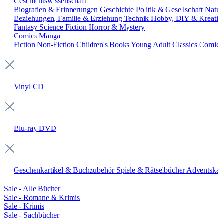
Geschichtswissenschaft
Biografien & Erinnerungen
Geschichte
Politik & Gesellschaft
Nat
Beziehungen, Familie & Erziehung
Technik
Hobby, DIY & Kreati
Fantasy
Science Fiction
Horror & Mystery
Comics
Manga
Fiction
Non-Fiction
Children's Books
Young Adult
Classics
Comi
Vinyl
CD
Blu-ray
DVD
Geschenkartikel & Buchzubehör
Spiele & Rätselbücher
Adventska
Sale - Alle Bücher
Sale - Romane & Krimis
Sale - Krimis
Sale - Sachbücher