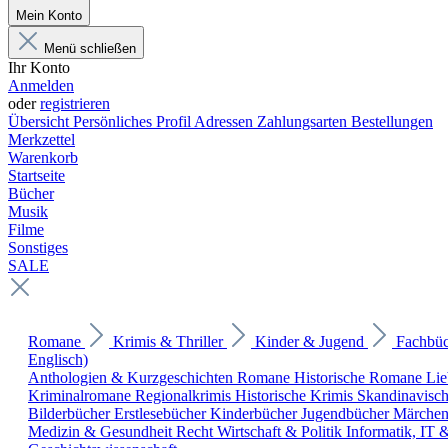
Mein Konto
Menü schließen
Ihr Konto
Anmelden
oder
registrieren
Übersicht
Persönliches Profil
Adressen
Zahlungsarten
Bestellungen
Merkzettel
Warenkorb
Startseite
Bücher
Musik
Filme
Sonstiges
SALE
Romane
Krimis & Thriller
Kinder & Jugend
Fachbü
Englisch)
Anthologien & Kurzgeschichten
Romane
Historische Romane
Li
Kriminalromane
Regionalkrimis
Historische Krimis
Skandinavisc
Bilderbücher
Erstlesebücher
Kinderbücher
Jugendbücher
Märche
Medizin & Gesundheit
Recht
Wirtschaft & Politik
Informatik, IT