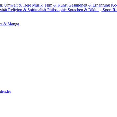
ur, Umwelt & Tiere
Musik, Film & Kunst
Gesundheit & Ernährung
Ko
vität
Religion & Spiritualität
Philosophie
Sprachen & Bildung
Sport
Re
cs & Manga
lender