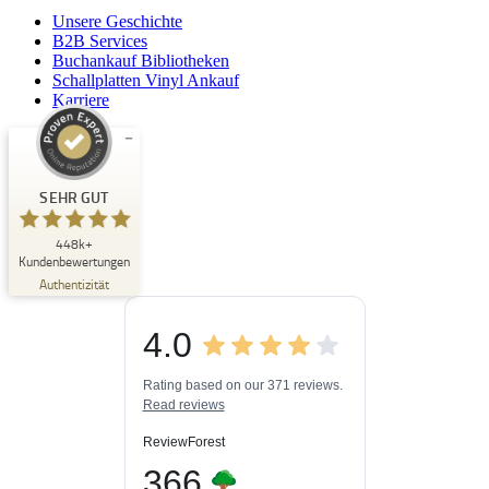
Unsere Geschichte
B2B Services
Buchankauf Bibliotheken
Schallplatten Vinyl Ankauf
Karriere
Kundenbewertungen und Erfahrungen zu
Buchpark
SEHR GUT
SEHR GUT
448k+
%
33
Kundenbewertungen
Empfehlungen auf
Authentizität
ProvenExpert.com
5,00
/
4,84
4.0
3
448k+
Bewertungen auf
3
Bewertungen von
ProvenExpert.com
Rating based on our 371 reviews.
anderen Quellen
Read reviews
Blick aufs ProvenExpert-Profil werfen
ReviewForest
06.08.2026
366