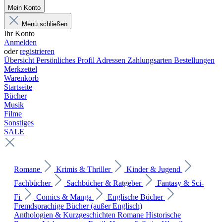
Mein Konto
Menü schließen
Ihr Konto
Anmelden
oder
registrieren
Übersicht
Persönliches Profil
Adressen
Zahlungsarten
Bestellungen
Merkzettel
Warenkorb
Startseite
Bücher
Musik
Filme
Sonstiges
SALE
Romane
Krimis & Thriller
Kinder & Jugend
Fachbücher
Sachbücher & Ratgeber
Fantasy & Sci-
Fi
Comics & Manga
Englische Bücher
Fremdsprachige Bücher (außer Englisch)
Anthologien & Kurzgeschichten
Romane
Historische