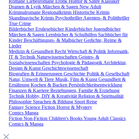
Romane
Liebesromane
Erotik
Humor & Satire
Klassiker
Dramen & Lyrik
Märchen & Sagen
New Adult
Kriminalromane
Regionalkrimis
Historische Krimis
Skandinavische Krimis
Psychothriller
Agenten- & Politthriller
True Crime
Bilderbücher
Erstlesebücher
Kinderbücher
Jugendbücher
Märchen & Sagen
Lernbücher & Schulhilfen
Sachbücher für
Kinder
Beschäftigungs- & Malbücher
Gedichte, Reime &
Lieder
Medizin & Gesundheit
Recht
Wirtschaft & Politik
Informatik,
IT & Technik
Naturwissenschaften
Geistes- &
Sozialwissenschaften
Psychologie & Pädagogik
Architektur,
Design & Kunst
Geschichtswissenschaft
Biografien & Erinnerungen
Geschichte
Politik & Gesellschaft
Natur, Umwelt & Tiere
Musik, Film & Kunst
Gesundheit &
Ernährung
Kochen & Backen
Persönlichkeitsentwicklung
Finanzen & Karriere
Beziehungen, Familie & Erziehung
Technik
Hobby, DIY & Kreativität
Religion & Spiritualität
Philosophie
Sprachen & Bildung
Sport
Reise
Fantasy
Science Fiction
Horror & Mystery
Comics
Manga
Fiction
Non-Fiction
Children's Books
Young Adult
Classics
Comics & Manga