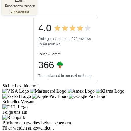
SEHR GUT
448k+
%
33
Kundenbewertungen
Empfehlungen auf
Authentizität
ProvenExpert.com
5,00
/
4,84
4.0
3
448k+
Bewertungen auf
3
Bewertungen von
ProvenExpert.com
Rating based on our 371 reviews.
anderen Quellen
Read reviews
Blick aufs ProvenExpert-Profil werfen
ReviewForest
06.08.2026
366
Trees planted in our
review forest
.
Sicher bezahlen mit
Schneller Versand
Folge uns auf
Büchern ein zweites Leben schenken
Filter werden angewendet...