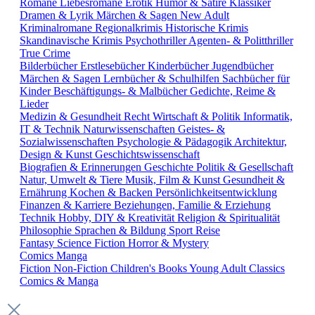
Romane
Liebesromane
Erotik
Humor & Satire
Klassiker
Dramen & Lyrik
Märchen & Sagen
New Adult
Kriminalromane
Regionalkrimis
Historische Krimis
Skandinavische Krimis
Psychothriller
Agenten- & Politthriller
True Crime
Bilderbücher
Erstlesebücher
Kinderbücher
Jugendbücher
Märchen & Sagen
Lernbücher & Schulhilfen
Sachbücher für
Kinder
Beschäftigungs- & Malbücher
Gedichte, Reime &
Lieder
Medizin & Gesundheit
Recht
Wirtschaft & Politik
Informatik,
IT & Technik
Naturwissenschaften
Geistes- &
Sozialwissenschaften
Psychologie & Pädagogik
Architektur,
Design & Kunst
Geschichtswissenschaft
Biografien & Erinnerungen
Geschichte
Politik & Gesellschaft
Natur, Umwelt & Tiere
Musik, Film & Kunst
Gesundheit &
Ernährung
Kochen & Backen
Persönlichkeitsentwicklung
Finanzen & Karriere
Beziehungen, Familie & Erziehung
Technik
Hobby, DIY & Kreativität
Religion & Spiritualität
Philosophie
Sprachen & Bildung
Sport
Reise
Fantasy
Science Fiction
Horror & Mystery
Comics
Manga
Fiction
Non-Fiction
Children's Books
Young Adult
Classics
Comics & Manga