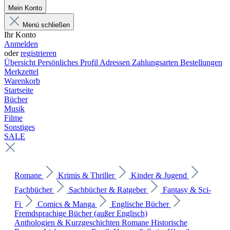
Mein Konto
Menü schließen
Ihr Konto
Anmelden
oder
registrieren
Übersicht
Persönliches Profil
Adressen
Zahlungsarten
Bestellungen
Merkzettel
Warenkorb
Startseite
Bücher
Musik
Filme
Sonstiges
SALE
Romane
Krimis & Thriller
Kinder & Jugend
Fachbücher
Sachbücher & Ratgeber
Fantasy & Sci-
Fi
Comics & Manga
Englische Bücher
Fremdsprachige Bücher (außer Englisch)
Anthologien & Kurzgeschichten
Romane
Historische