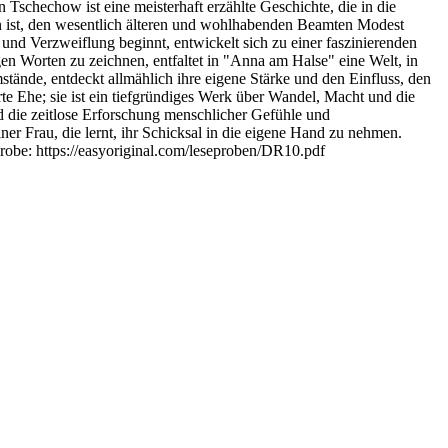
 Tschechow ist eine meisterhaft erzählte Geschichte, die in die
en ist, den wesentlich älteren und wohlhabenden Beamten Modest
nd Verzweiflung beginnt, entwickelt sich zu einer faszinierenden
 Worten zu zeichnen, entfaltet in "Anna am Halse" eine Welt, in
tände, entdeckt allmählich ihre eigene Stärke und den Einfluss, den
rte Ehe; sie ist ein tiefgründiges Werk über Wandel, Macht und die
d die zeitlose Erforschung menschlicher Gefühle und
iner Frau, die lernt, ihr Schicksal in die eigene Hand zu nehmen.
robe: https://easyoriginal.com/leseproben/DR10.pdf