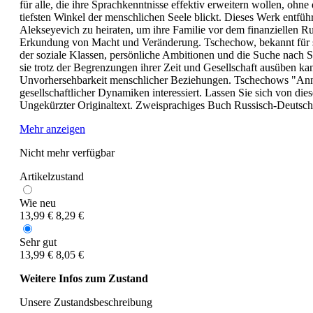
für alle, die ihre Sprachkenntnisse effektiv erweitern wollen, ohn
tiefsten Winkel der menschlichen Seele blickt. Dieses Werk entf
Alekseyevich zu heiraten, um ihre Familie vor dem finanziellen R
Erkundung von Macht und Veränderung. Tschechow, bekannt für sei
der soziale Klassen, persönliche Ambitionen und die Suche nach S
sie trotz der Begrenzungen ihrer Zeit und Gesellschaft ausüben kan
Unvorhersehbarkeit menschlicher Beziehungen. Tschechows "Anna am
gesellschaftlicher Dynamiken interessiert. Lassen Sie sich von dies
Ungekürzter Originaltext. Zweisprachiges Buch Russisch-Deutsch.
Mehr anzeigen
Nicht mehr verfügbar
Artikelzustand
Wie neu
13,99 €
8,29 €
Sehr gut
13,99 €
8,05 €
Weitere Infos zum Zustand
Unsere Zustandsbeschreibung