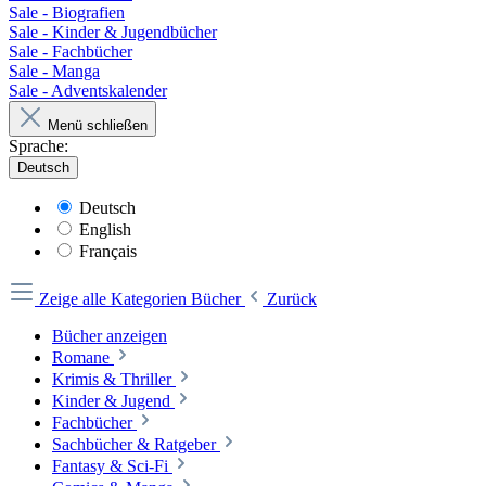
Sale - Biografien
Sale - Kinder & Jugendbücher
Sale - Fachbücher
Sale - Manga
Sale - Adventskalender
Menü schließen
Sprache:
Deutsch
Deutsch
English
Français
Zeige alle Kategorien
Bücher
Zurück
Bücher anzeigen
Romane
Krimis & Thriller
Kinder & Jugend
Fachbücher
Sachbücher & Ratgeber
Fantasy & Sci-Fi