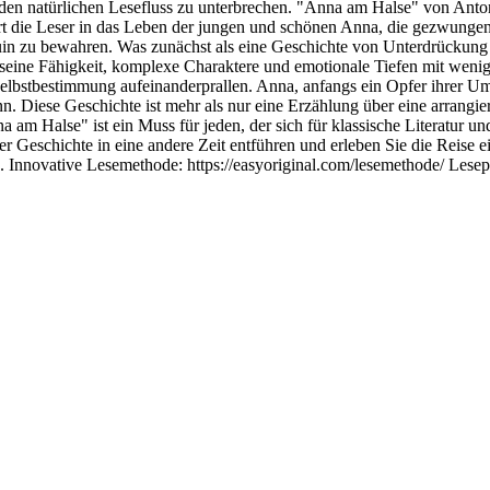
e den natürlichen Lesefluss zu unterbrechen. "Anna am Halse" von Anton
ührt die Leser in das Leben der jungen und schönen Anna, die gezwung
uin zu bewahren. Was zunächst als eine Geschichte von Unterdrückung u
ne Fähigkeit, komplexe Charaktere und emotionale Tiefen mit wenigen
elbstbestimmung aufeinanderprallen. Anna, anfangs ein Opfer ihrer Ums
n. Diese Geschichte ist mehr als nur eine Erzählung über eine arrangie
 Halse" ist ein Muss für jeden, der sich für klassische Literatur un
er Geschichte in eine andere Zeit entführen und erleben Sie die Reise e
 Innovative Lesemethode: https://easyoriginal.com/lesemethode/ Lesep