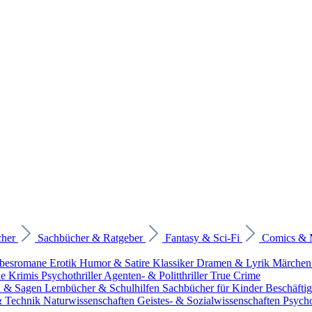
cher
Sachbücher & Ratgeber
Fantasy & Sci-Fi
Comics &
ebesromane
Erotik
Humor & Satire
Klassiker
Dramen & Lyrik
Märchen
he Krimis
Psychothriller
Agenten- & Politthriller
True Crime
n & Sagen
Lernbücher & Schulhilfen
Sachbücher für Kinder
Beschäfti
 & Technik
Naturwissenschaften
Geistes- & Sozialwissenschaften
Psych