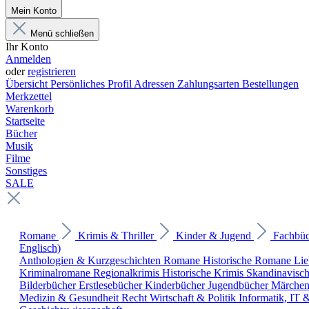
Mein Konto
Menü schließen
Ihr Konto
Anmelden
oder
registrieren
Übersicht
Persönliches Profil
Adressen
Zahlungsarten
Bestellungen
Merkzettel
Warenkorb
Startseite
Bücher
Musik
Filme
Sonstiges
SALE
Romane
Krimis & Thriller
Kinder & Jugend
Fachbü
Englisch)
Anthologien & Kurzgeschichten
Romane
Historische Romane
Li
Kriminalromane
Regionalkrimis
Historische Krimis
Skandinavisc
Bilderbücher
Erstlesebücher
Kinderbücher
Jugendbücher
Märche
Medizin & Gesundheit
Recht
Wirtschaft & Politik
Informatik, IT