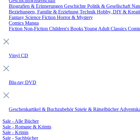
Geschichtswissenschaft
Biografien & Erinnerungen
Geschichte
Politik & Gesellschaft
Nat
Beziehungen, Familie & Erziehung
Technik
Hobby, DIY & Kreati
Fantasy
Science Fiction
Horror & Mystery
Comics
Manga
Fiction
Non-Fiction
Children's Books
Young Adult
Classics
Comi
Vinyl
CD
Blu-ray
DVD
Geschenkartikel & Buchzubehör
Spiele & Rätselbücher
Adventska
Sale - Alle Bücher
Sale - Romane & Krimis
Sale - Krimis
Sale - Sachbücher