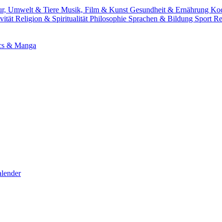
ur, Umwelt & Tiere
Musik, Film & Kunst
Gesundheit & Ernährung
Ko
vität
Religion & Spiritualität
Philosophie
Sprachen & Bildung
Sport
Re
cs & Manga
lender