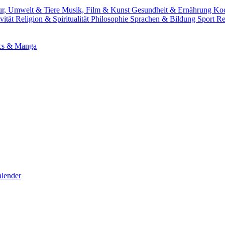
ur, Umwelt & Tiere
Musik, Film & Kunst
Gesundheit & Ernährung
Ko
vität
Religion & Spiritualität
Philosophie
Sprachen & Bildung
Sport
Re
cs & Manga
lender