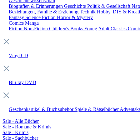
Geschichtswissenschaft
Biografien & Erinnerungen
Geschichte
Politik & Gesellschaft
Nat
Beziehungen, Familie & Erziehung
Technik
Hobby, DIY & Kreati
Fantasy
Science Fiction
Horror & Mystery
Comics
Manga
Fiction
Non-Fiction
Children's Books
Young Adult
Classics
Comi
Vinyl
CD
Blu-ray
DVD
Geschenkartikel & Buchzubehör
Spiele & Rätselbücher
Adventska
Sale - Alle Bücher
Sale - Romane & Krimis
Sale - Krimis
Sale - Sachbücher