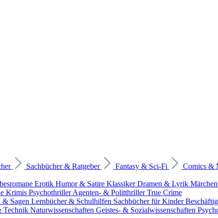
cher
Sachbücher & Ratgeber
Fantasy & Sci-Fi
Comics &
ebesromane
Erotik
Humor & Satire
Klassiker
Dramen & Lyrik
Märchen
he Krimis
Psychothriller
Agenten- & Politthriller
True Crime
n & Sagen
Lernbücher & Schulhilfen
Sachbücher für Kinder
Beschäfti
 & Technik
Naturwissenschaften
Geistes- & Sozialwissenschaften
Psych