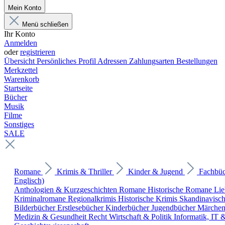
Mein Konto
Menü schließen
Ihr Konto
Anmelden
oder
registrieren
Übersicht
Persönliches Profil
Adressen
Zahlungsarten
Bestellungen
Merkzettel
Warenkorb
Startseite
Bücher
Musik
Filme
Sonstiges
SALE
Romane
Krimis & Thriller
Kinder & Jugend
Fachbü
Englisch)
Anthologien & Kurzgeschichten
Romane
Historische Romane
Li
Kriminalromane
Regionalkrimis
Historische Krimis
Skandinavisc
Bilderbücher
Erstlesebücher
Kinderbücher
Jugendbücher
Märche
Medizin & Gesundheit
Recht
Wirtschaft & Politik
Informatik, IT