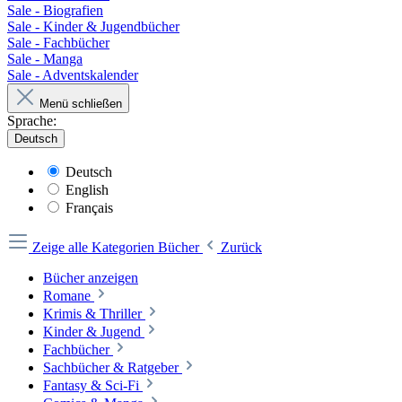
Sale - Biografien
Sale - Kinder & Jugendbücher
Sale - Fachbücher
Sale - Manga
Sale - Adventskalender
Menü schließen
Sprache:
Deutsch
Deutsch
English
Français
Zeige alle Kategorien
Bücher
Zurück
Bücher anzeigen
Romane
Krimis & Thriller
Kinder & Jugend
Fachbücher
Sachbücher & Ratgeber
Fantasy & Sci-Fi