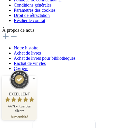
Conditions générales
Paramètres des cookies
Droit de rétractation
Résilier le contrat
À propos de nous
Notre histoire
Achat de livres
Achat de livres pour bibliothèques
Rachat de vinyles
Carrière
Commentaires et expériences des clients pour
Buchpark
EXCELLENT
EXCELLENT
447k+
Avis des
%
33
clients
Recommandé sur
Authenticité
ProvenExpert.com
5.00
/
4.84