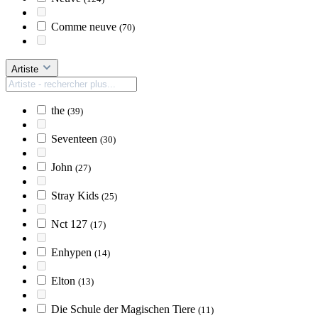
Comme neuve
(70)
Artiste
the
(39)
Seventeen
(30)
John
(27)
Stray Kids
(25)
Nct 127
(17)
Enhypen
(14)
Elton
(13)
Die Schule der Magischen Tiere
(11)