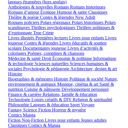
langues étrangères (hors anglais)
Anthologies & nouvelles
Romans
Romans historiques
Romans d’amour
Érotique
Humour & satire
Classiques
Théâtre & poésie
Contes & légendes
New Adult
Romans policiers
Polars régionaux
Polars historiques
Polars
scandinaves
Thrillers psychologiques
Thrillers politiques &
d’espionnage
True Crime
Livres illustrés
Premières lectures
Livres pour enfants
Livres
jeunesse
Contes & légendes
Livres éducatifs & soutien
scolaire
Documentaires jeunesse
Livres d’activités &
coloriages
Poèmes, comptines & chansons
Médecine & santé
Droit
Économie & politique
Informatique
& technologie
Sciences naturelles
Sciences humaines &
sociales
Psychologie & pédagogie
Architecture, design & art
Histoire
Biographies & mémoires
Histoire
Politique & société
Nature,
environnement & animaux
Musique, cinéma & art
Santé &
nutrition
Cuisine & pâtisserie
Développement personnel
Finance & carrière
Relations, famille & éducation
Technologie
Loisirs créatifs & DIY
Religion & spiritualité
Philosophie
Langues & éducation
Sport
Voyage
Fantasy
Science Fiction
Horreur & mystère
Comics
Manga
Fiction
Non-Fiction
Livres pour enfants
Jeunes adultes
Classiques
Comics & Manga