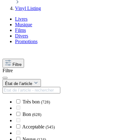
Vinyl Listing
Livres
Musique
Films
Divers
Promotions
Filtre
Filtre
État de l’article
Très bon
(728)
Bon
(628)
Acceptable
(545)
Neuve
(124)