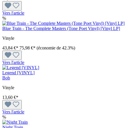
Vers l'article
%
Blue Train - The Complete Masters (Tone Poet Vinyl) [Vinyl LP]
Vinyle
43,84 €*
75,98 €*
(économie de 42.3%)
Vers l'article
Legend [VINYL]
Bob
Vinyle
13,60 €*
Vers l'article
%
Night Train