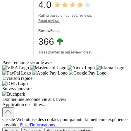
4.0
3
447k+
Avis sur
3
Critiques de
ProvenExpert.com
Rating based on our 371 reviews.
autres sources
Read reviews
ProvenExpert.com
Voir le profil sur
ReviewForest
03/08/2026
366
Trees planted in our
review forest
.
Payer en toute sécurité avec
Livraison rapide
Suivez-nous sur
Donner une seconde vie aux livres
Application des filtres...
Ce site Web utilise des cookies pour garantir la meilleure expérience
possible.
Plus d'informations...
Refuser
Configurer
Accepter tous les cookies