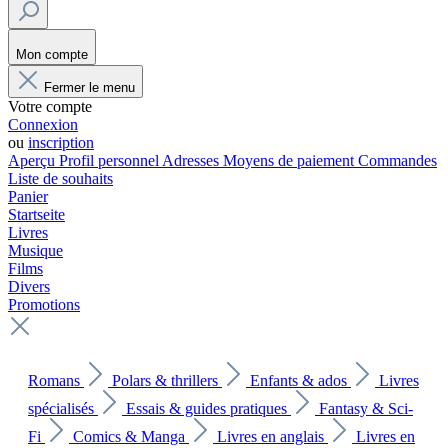
Mon compte
Fermer le menu
Votre compte
Connexion
ou
inscription
Aperçu
Profil personnel
Adresses
Moyens de paiement
Commandes
Liste de souhaits
Panier
Startseite
Livres
Musique
Films
Divers
Promotions
Romans
Polars & thrillers
Enfants & ados
Livres
spécialisés
Essais & guides pratiques
Fantasy & Sci-
Fi
Comics & Manga
Livres en anglais
Livres en